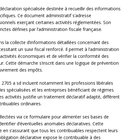
éclaration spécialisée destinée à recueillir des informations
écifiques. Ce document administratif s’adresse
sionnels exerçant certaines activités réglementées. Son
ictes définies par l’administration fiscale française.
ans la collecte d’informations détaillées concernant des
ssitant un suivi fiscal renforcé. Il permet à l’administration
 activités économiques et de vérifier la conformité des
ur. Cette démarche s’inscrit dans une logique de prévention
couvrement des impôts.
a 2705 a sd incluent notamment les professions libérales
es spécialisées et les entreprises bénéficiant de régimes
es activités justifie un traitement déclaratif adapté, différent
ribuables ordinaires.
collectées via ce formulaire pour alimenter ses bases de
dentifier d’éventuelles anomalies déclaratives. Cette
le en s’assurant que tous les contribuables respectent leurs
obligation déclarative expose le contribuable à des