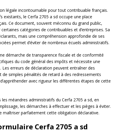
ion légale incontournable pour tout contribuable français.
s existants, le Cerfa 2705 a sd occupe une place
ançais. Ce document, souvent méconnu du grand public,
certaines catégories de contribuables et d’entreprises. Sa
éclarants, mais une compréhension approfondie de ses
ociées permet d’éviter de nombreux écueils administratifs.
 une démarche de transparence fiscale et de conformité
cifiques du code général des impôts et nécessite une
e. Les erreurs de déclaration peuvent entraîner des
ant de simples pénalités de retard à des redressements
t d’appréhender avec rigueur les différentes étapes de cette
s les méandres administratifs du Cerfa 2705 a sd, en
mplissage, les démarches à effectuer et les pièges à éviter.
aîtriser parfaitement cette obligation déclarative.
ormulaire Cerfa 2705 a sd