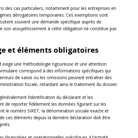
ns des cas particuliers, notamment pour les entreprises en
régimes dérogatoires temporaires. Ces exemptions sont
essitent souvent une demande spécifique auprès de
de son assujettissement à cette obligation ne constitue pas
e et éléments obligatoires
d exige une méthodologie rigoureuse et une attention
formulaire correspond à des informations spécifiques qui
 erreurs de saisie ou les omissions peuvent entraîner des
inistration fiscale, retardant ainsi le traitement du dossier.
néralement l’identification du déclarant et les
ient de reporter fidèlement les données figurant sur les
ent le numéro SIRET, la dénomination sociale exacte et
 de ces éléments depuis la dernière déclaration doit être
priés.
 financières et opérationnelles spécifiques à l’activité