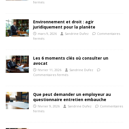
fermés
Environnement et droit : agir
juridiquement pour la planète
mars 9, 2026
Sandrine Dufez
Commentaires
fermés
Les 6 moments clés où consulter un
avocat
février 11, 2026
Sandrine Dufez
Commentaires fermés
Que peut demander un employeur au
questionnaire entretien embauche
février 9, 2026
Sandrine Dufez
Commentaires
fermés