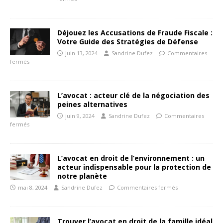
Déjouez les Accusations de Fraude Fiscale :
Votre Guide des Stratégies de Défense
juin 13, 2024
Sandrine Dufez
Commentaires
fermés
L’avocat : acteur clé de la négociation des
peines alternatives
juin 9, 2024
Sandrine Dufez
Commentaires
fermés
L’avocat en droit de l’environnement : un
acteur indispensable pour la protection de
notre planète
mai 8, 2024
Sandrine Dufez
Commentaires fermés
Trouver l’avocat en droit de la famille idéal