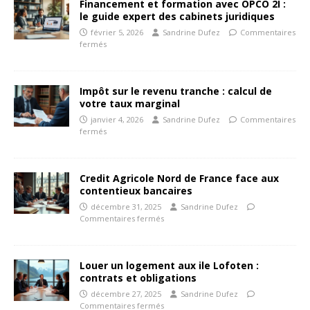
Financement et formation avec OPCO 2I :
le guide expert des cabinets juridiques
février 5, 2026
Sandrine Dufez
Commentaires
fermés
Impôt sur le revenu tranche : calcul de
votre taux marginal
janvier 4, 2026
Sandrine Dufez
Commentaires
fermés
Credit Agricole Nord de France face aux
contentieux bancaires
décembre 31, 2025
Sandrine Dufez
Commentaires fermés
Louer un logement aux ile Lofoten :
contrats et obligations
décembre 27, 2025
Sandrine Dufez
Commentaires fermés