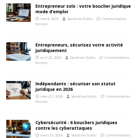
Entrepreneur solo : votre bouclier juridique
mode d’emploi
mai 8, 2026
Sandrine Dufez
Commentaires
fermés
Entrepreneurs, sécurisez votre activité
juridiquement
avril 22, 2026
Sandrine Dufez
Commentaires
fermés
Indépendants : sécuriser son statut
juridique en 2026
mars 21, 2026
Sandrine Dufez
Commentaires
fermés
Cybersécurité : 6 boucliers juridiques
contre les cyberattaques
mars 13, 2026
Sandrine Dufez
Commentaires