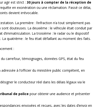
 agir est strict :
30 jours à compter de la réception de
equête en exonération ou une réclamation. Passé ce délai,
oints devient irrévocable.
testation. La première : l’infraction n’a tout simplement pas
n sont douteuses. La deuxième : le véhicule était conduit par
at d’immatriculation. La troisième : le radar ou le dispositif
La quatrième : le feu était défaillant au moment des faits.
cacement :
os du carrefour, témoignages, données GPS, état du feu
n
adressée à l’officier du ministère public compétent, en
, désigner le conducteur réel dans les délais légaux via le
tribunal de police
pour obtenir une audience et présenter
respondances envoyées et reçues, avec les dates d’envoi en