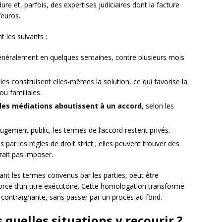
re et, parfois, des expertises judiciaires dont la facture
’euros.
 les suivants :
énéralement en quelques semaines, contre plusieurs mois
ties construisent elles-mêmes la solution, ce qui favorise la
ou familiales.
des médiations aboutissent à un accord
, selon les
ugement public, les termes de l’accord restent privés.
s par les règles de droit strict ; elles peuvent trouver des
rait pas imposer.
nt les termes convenus par les parties, peut être
orce d’un titre exécutoire. Cette homologation transforme
 contraignante, sans passer par un procès au fond.
 quelles situations y recourir ?