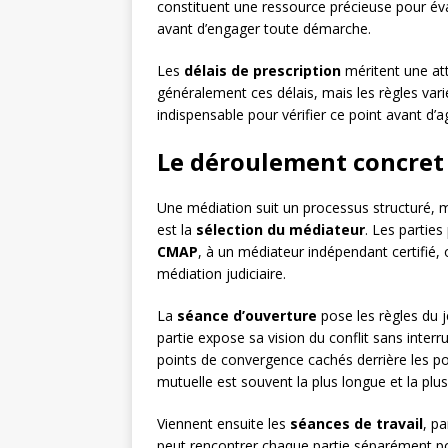
constituent une ressource précieuse pour éva
avant d’engager toute démarche.
Les
délais de prescription
méritent une att
généralement ces délais, mais les règles varie
indispensable pour vérifier ce point avant d’ag
Le déroulement concret
Une médiation suit un processus structuré, 
est la
sélection du médiateur
. Les partie
CMAP
, à un médiateur indépendant certifié, 
médiation judiciaire.
La
séance d’ouverture
pose les règles du j
partie expose sa vision du conflit sans interr
points de convergence cachés derrière les p
mutuelle est souvent la plus longue et la plus
Viennent ensuite les
séances de travail
, p
peut rencontrer chaque partie séparément pou