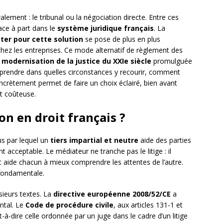
alement : le tribunal ou la négociation directe. Entre ces
ce à part dans le
système juridique français
. La
ter pour cette solution
se pose de plus en plus
chez les entreprises. Ce mode alternatif de règlement des
e modernisation de la justice du XXIe siècle
promulguée
mprendre dans quelles circonstances y recourir, comment
oncrètement permet de faire un choix éclairé, bien avant
et coûteuse.
on en droit français ?
s par lequel un
tiers impartial et neutre
aide des parties
 acceptable. Le médiateur ne tranche pas le litige : il
 et aide chacun à mieux comprendre les attentes de l’autre.
t fondamentale.
sieurs textes. La
directive européenne 2008/52/CE
a
ntal. Le
Code de procédure civile
, aux articles 131-1 et
t-à-dire celle ordonnée par un juge dans le cadre d’un litige