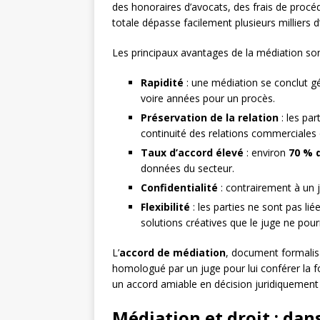
des honoraires d’avocats, des frais de procédu
totale dépasse facilement plusieurs milliers d
Les principaux avantages de la médiation sont
Rapidité
: une médiation se conclut g
voire années pour un procès.
Préservation de la relation
: les par
continuité des relations commerciales 
Taux d’accord élevé
: environ
70 % 
données du secteur.
Confidentialité
: contrairement à un j
Flexibilité
: les parties ne sont pas liée
solutions créatives que le juge ne pour
L’
accord de médiation
, document formalisa
homologué par un juge pour lui conférer la f
un accord amiable en décision juridiquement
Médiation et droit : dans