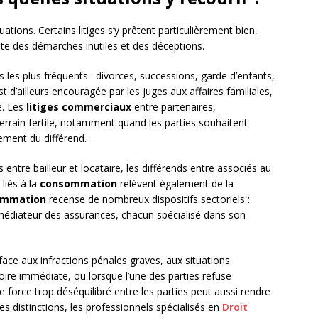
ations. Certains litiges s’y prêtent particulièrement bien,
vite des démarches inutiles et des déceptions.
s les plus fréquents : divorces, successions, garde d’enfants,
t d’ailleurs encouragée par les juges aux affaires familiales,
e. Les
litiges commerciaux
entre partenaires,
terrain fertile, notamment quand les parties souhaitent
lement du différend.
ifs entre bailleur et locataire, les différends entre associés au
liés à la
consommation
relèvent également de la
sommation
recense de nombreux dispositifs sectoriels :
 médiateur des assurances, chacun spécialisé dans son
face aux infractions pénales graves, aux situations
ire immédiate, ou lorsque l’une des parties refuse
force trop déséquilibré entre les parties peut aussi rendre
es distinctions, les professionnels spécialisés en
Droit