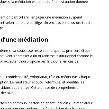
luer si la médiation est adaptée à une situation donnée
ention particulière : engager une médiation suspend
nt selon la nature du litige. Un professionnel du droit reste
ir.
 d’une médiation
même si sa souplesse reste sa marque. La première étape
s peuvent s’adresser à un organisme institutionnel comme le
ou accepter celui proposé par le tribunal en cas de
eu : confidentialité, volontariat, rôle du médiateur. Chaque
uption. Le médiateur écoute, reformule, et identifie les
ositions apparentes. Cette phase de compréhension
 décisive.
arfois en commun, parfois en aparté (caucus). Le médiateur
r explorer des options que l’une hésiterait à formuler