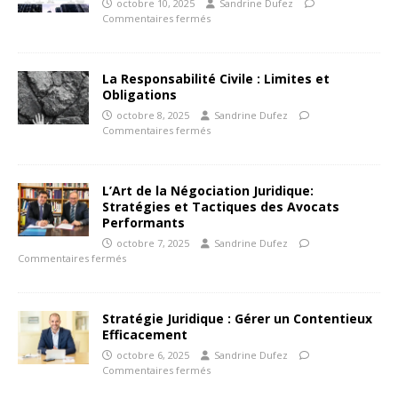
octobre 10, 2025
Sandrine Dufez
Commentaires fermés
La Responsabilité Civile : Limites et
Obligations
octobre 8, 2025
Sandrine Dufez
Commentaires fermés
L’Art de la Négociation Juridique:
Stratégies et Tactiques des Avocats
Performants
octobre 7, 2025
Sandrine Dufez
Commentaires fermés
Stratégie Juridique : Gérer un Contentieux
Efficacement
octobre 6, 2025
Sandrine Dufez
Commentaires fermés