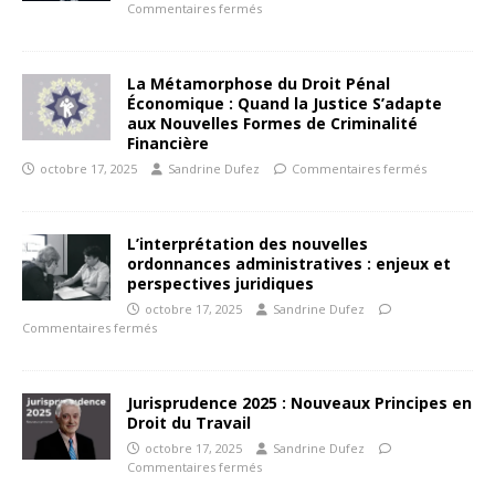
Commentaires fermés
La Métamorphose du Droit Pénal
Économique : Quand la Justice S’adapte
aux Nouvelles Formes de Criminalité
Financière
octobre 17, 2025
Sandrine Dufez
Commentaires fermés
L’interprétation des nouvelles
ordonnances administratives : enjeux et
perspectives juridiques
octobre 17, 2025
Sandrine Dufez
Commentaires fermés
Jurisprudence 2025 : Nouveaux Principes en
Droit du Travail
octobre 17, 2025
Sandrine Dufez
Commentaires fermés