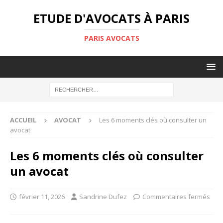
ETUDE D'AVOCATS À PARIS
PARIS AVOCATS
ACCUEIL
AVOCAT
Les 6 moments clés où consulter un
avocat
Les 6 moments clés où consulter
un avocat
février 11, 2026
Sandrine Dufez
Commentaires fermés