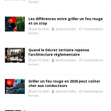
fermés
Les différences entre griller un feu rouge
et un stop
juin 20, 2026
Sandrine Dufez
Commentaires
fermés
Quand le Décret tertiaire repense
l’architecture réglementaire
juin 17, 2026
Sandrine Dufez
Commentaires
fermés
Griller un feu rouge en 2026 peut coûter
cher aux conducteurs
juin 16, 2026
Sandrine Dufez
Commentaires
fermés