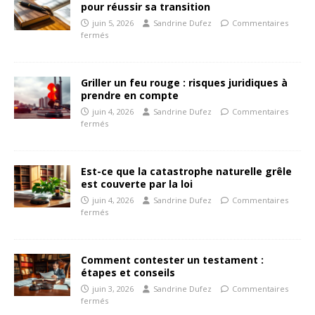
pour réussir sa transition
juin 5, 2026
Sandrine Dufez
Commentaires
fermés
Griller un feu rouge : risques juridiques à
prendre en compte
juin 4, 2026
Sandrine Dufez
Commentaires
fermés
Est-ce que la catastrophe naturelle grêle
est couverte par la loi
juin 4, 2026
Sandrine Dufez
Commentaires
fermés
Comment contester un testament :
étapes et conseils
juin 3, 2026
Sandrine Dufez
Commentaires
fermés