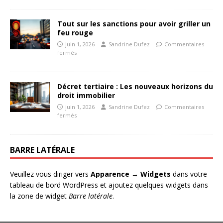
Tout sur les sanctions pour avoir griller un
feu rouge
juin 1, 2026
Sandrine Dufez
Commentaires
fermés
Décret tertiaire : Les nouveaux horizons du
droit immobilier
juin 1, 2026
Sandrine Dufez
Commentaires
fermés
BARRE LATÉRALE
Veuillez vous diriger vers
Apparence → Widgets
dans votre
tableau de bord WordPress et ajoutez quelques widgets dans
la zone de widget
Barre latérale
.