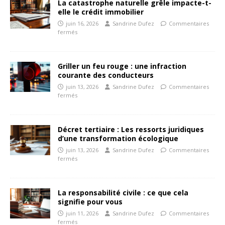
La catastrophe naturelle grêle impacte-t-
elle le crédit immobilier
juin 16, 2026
Sandrine Dufez
Commentaires
fermés
Griller un feu rouge : une infraction
courante des conducteurs
juin 13, 2026
Sandrine Dufez
Commentaires
fermés
Décret tertiaire : Les ressorts juridiques
d’une transformation écologique
juin 13, 2026
Sandrine Dufez
Commentaires
fermés
La responsabilité civile : ce que cela
signifie pour vous
juin 11, 2026
Sandrine Dufez
Commentaires
fermés